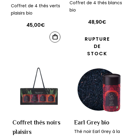
Coffret de 4 thés blancs
sur
Coffret de 4 thés verts
bio
la
plaisirs bio
page
48,90
€
45,00
€
du
produit
RUPTURE
AJOUTER
AU
DE
PANIER
STOCK
Coffret thés noirs
Earl Grey bio
plaisirs
Thé noir Earl Grey à la