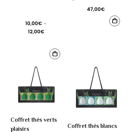
page
47,00
€
du
produit
10,00
€
AJOUTER
–
AU
12,00
€
Plage
PANIER
de
prix :
Ce
10,00€
CHOIX
produit
DES
à
OPTIONS
a
12,00€
plusieurs
variations.
Les
options
peuvent
être
Coffret thés verts
Coffret thés blancs
choisies
plaisirs