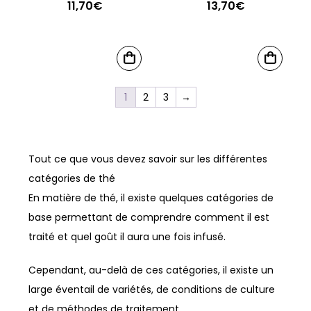
11,70
€
13,70
€
Plage
Plage
de
de
prix :
prix :
Ce
Ce
9,70€
11,20€
CHOIX
CHOIX
produit
produit
DES
DES
à
à
OPTIONS
OPTIONS
a
a
1
2
3
→
11,70€
13,70€
plusieurs
plusieurs
variations.
variations.
Les
Les
Tout ce que vous devez savoir sur les différentes
options
options
catégories de thé
peuvent
peuvent
En matière de thé, il existe quelques catégories de
être
être
base permettant de comprendre comment il est
choisies
choisies
traité et quel goût il aura une fois infusé.
sur
sur
la
la
Cependant, au-delà de ces catégories, il existe un
page
page
large éventail de variétés, de conditions de culture
du
du
et de méthodes de traitement.