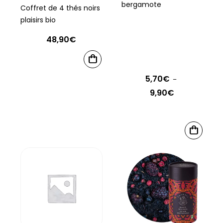
bergamote
Coffret de 4 thés noirs
plaisirs bio
48,90
€
AJOUTER
AU
5,70
€
–
PANIER
9,90
€
Plage
de
prix :
Ce
5,70€
CHOIX
produit
DES
à
OPTIONS
a
9,90€
plusieurs
variations.
Les
options