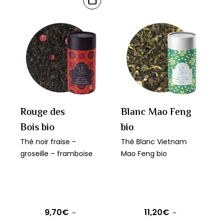
7,90€
CHOIX
produit
DES
à
OPTIONS
a
9,90€
plusieurs
variations.
Les
options
peuvent
être
Rouge des
Blanc Mao Feng
choisies
Bois bio
bio
sur
Thé noir fraise -
Thé Blanc Vietnam
la
groseille – framboise
Mao Feng bio
page
du
produit
9,70
€
11,20
€
–
–