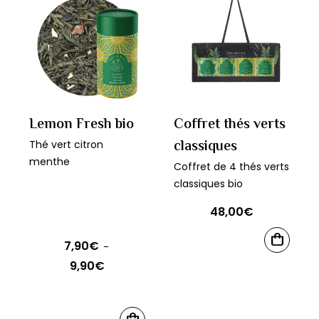
a
a
9,40€
12,20€
plusieurs
plusieurs
variations.
variations.
Les
Les
options
options
peuvent
peuvent
être
être
Lemon Fresh bio
Coffret thés verts
choisies
choisies
classiques
Thé vert citron
sur
sur
menthe
Coffret de 4 thés verts
la
la
classiques bio
page
page
48,00
€
du
du
produit
produit
7,90
€
AJOUTER
–
AU
9,90
€
Plage
PANIER
de
prix :
Ce