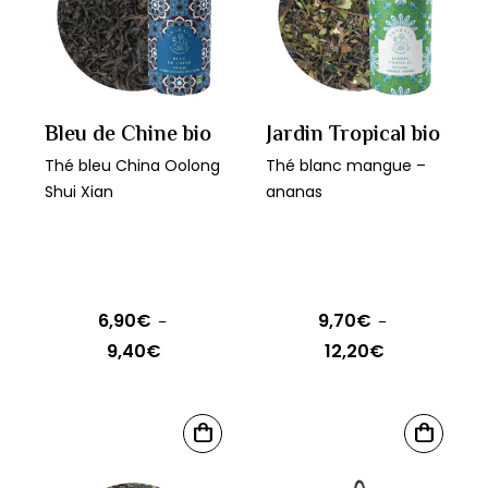
Les
variations.
options
Les
peuvent
options
être
peuvent
choisies
être
Bleu de Chine bio
Jardin Tropical bio
sur
choisies
Thé bleu China Oolong
Thé blanc mangue –
la
sur
Shui Xian
ananas
page
la
du
page
produit
du
produit
6,90
€
9,70
€
–
–
9,40
€
12,20
€
Plage
Plage
de
de
prix :
prix :
Ce
Ce
6,90€
9,70€
CHOIX
CHOIX
produit
produit
DES
DES
à
à
OPTIONS
OPTIONS