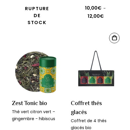
10,00
€
RUPTURE
–
DE
12,00
€
Plage
STOCK
de
prix :
Ce
10,00€
CHOIX
produit
DES
à
OPTIONS
a
12,00€
plusieurs
variations.
Les
options
peuvent
être
Zest Tonic bio
Coffret thés
choisies
glacés
Thé vert citron vert –
sur
gingembre - hibiscus
Coffret de 4 thés
la
glacés bio