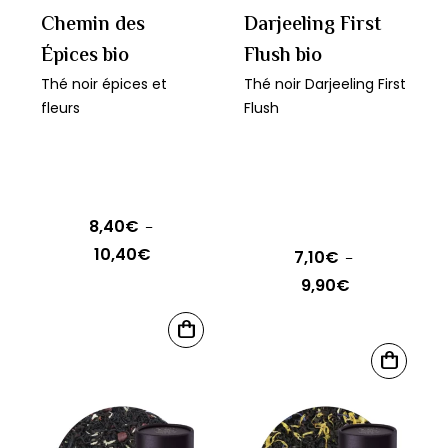
sur
être
Chemin des
Darjeeling First
la
choisies
Épices bio
Flush bio
page
sur
Thé noir épices et
Thé noir Darjeeling First
du
la
fleurs
Flush
produit
page
du
produit
8,40
€
–
10,40
€
Plage
7,10
€
–
de
9,90
€
Plage
prix :
de
Ce
8,40€
CHOIX
prix :
produit
Ce
DES
à
7,10€
CHOIX
OPTIONS
a
produit
DES
10,40€
à
OPTIONS
plusieurs
a
9,90€
variations.
plusieurs