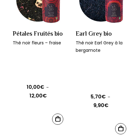
Pétales Fruités bio
Earl Grey bio
Thé noir fleurs – fraise
Thé noir Earl Grey à la
bergamote
10,00
€
–
12,00
€
Plage
5,70
€
–
de
9,90
€
Plage
prix :
de
Ce
10,00€
CHOIX
prix :
produit
Ce
DES
à
5,70€
CHOIX
OPTIONS
a
produit
DES