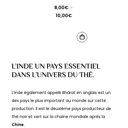
8,00
€
–
10,00
€
Plage
de
prix :
Ce
8,00€
CHOIX
produit
DES
à
OPTIONS
a
10,00€
plusieurs
L’INDE UN PAYS ESSENTIEL
variations.
DANS L’UNIVERS DU THÉ.
Les
options
peuvent
L’inde également appelé Bhārat en anglais est un
être
des pays le plus important au monde sur cette
choisies
production. Il est le deuxième pays producteur de
sur
thé noir et vert sur la chaine mondiale après la
la
Chine
.