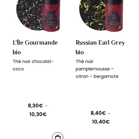
Les
variations.
options
Les
peuvent
options
être
peuvent
choisies
être
L'Île Gourmande
Russian Earl Grey
sur
choisies
bio
bio
la
sur
Thé noir chocolat-
Thé noir
page
la
coco
pamplemousse –
du
page
citron – bergamote
produit
du
produit
8,30
€
–
8,40
€
10,30
€
–
Plage
10,40
€
Plage
de
de
prix :
Ce
CHOIX