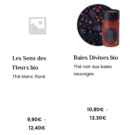
12,00€
à
OPTIONS
plusieurs
a
9,90€
variations.
plusieurs
Les
variations.
options
Les
peuvent
options
être
peuvent
choisies
être
Baies Divines bio
Les Sens des
sur
choisies
Fleurs bio
Thé noir aux baies
la
sur
sauvages
Thé blanc floral
page
la
du
page
produit
du
produit
10,80
€
–
13,30
€
Plage
9,90
€
–
de
12,40
€
Plage
prix :