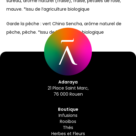
sureau
, arôme naturel (fraise), fraise
, pétales de rose
,
mauve
. *Issu de l‘agriculture biologique
Garde la pêche : vert China Sencha
, arôme naturel de
pêche, pêche
. *Issu de l‘agriculture biologique
Adaraya
21 Place Saint Marc,
76 000 Rouen
Boutique
Infusions
Rooibos
Thés
Herbes et Fleurs