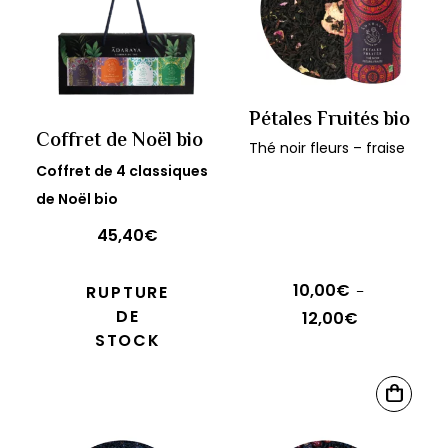
Pétales Fruités bio
Coffret de Noël bio
Thé noir fleurs – fraise
Coffret de 4 classiques
de Noël bio
45,40
€
10,00
€
RUPTURE
–
DE
12,00
€
Plage
STOCK
de
prix :
Ce
10,00€
CHOIX
produit
DES
à
OPTIONS
a