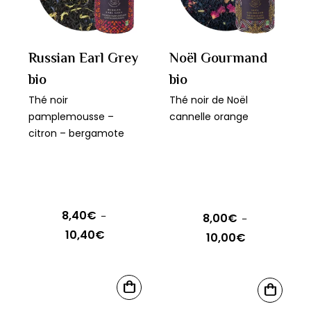
options
options
peuvent
peuvent
être
être
Russian Earl Grey
Noël Gourmand
choisies
choisies
bio
bio
sur
sur
Thé noir
Thé noir de Noël
la
la
pamplemousse –
cannelle orange
page
page
citron – bergamote
du
du
produit
produit
8,40
€
–
8,00
€
–
10,40
€
Plage
10,00
€
Plage
de
de
prix :
prix :
Ce
Ce
8,40€
CHOIX
8,00€
CHOIX
produit
produit
DES
DES