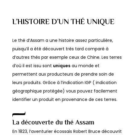
à
à
OPTIONS
OPTIONS
a
a
10,40€
10,00€
plusieurs
plusieurs
L’HISTOIRE D’UN THÉ UNIQUE
variations.
variations.
Les
Les
options
options
Le thé d’Assam a une histoire assez particulière,
peuvent
peuvent
puisqu’il a été découvert très tard comparé à
être
être
d’autres thés par exemple ceux de Chine. Les terres
choisies
choisies
d’où il est issu sont
uniques
au monde et
sur
sur
permettent aux producteurs de prendre soin de
la
la
leurs produits. Grâce à l’indication IGP ( indication
page
page
géographique protégée) vous pouvez facilement
du
du
identifier un produit en provenance de ces terres.
produit
produit
La découverte du thé Assam
En 1823, l’aventurier écossais Robert Bruce découvrit