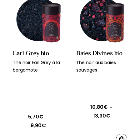
12,00€
plusieurs
variations.
Les
options
peuvent
être
Earl Grey bio
Baies Divines bio
choisies
Thé noir Earl Grey à la
Thé noir aux baies
sur
bergamote
sauvages
la
page
du
produit
10,80
€
–
13,30
€
5,70
€
Plage
–
9,90
€
de
Plage
prix :
de
Ce
CHOIX