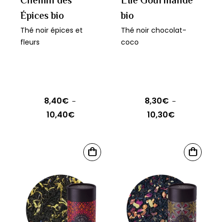
Chemin des
L'Île Gourmande
la
choisies
Épices bio
bio
page
sur
Thé noir épices et
Thé noir chocolat-
du
la
fleurs
coco
produit
page
du
produit
8,40
€
8,30
€
–
–
10,40
€
10,30
€
Plage
Plage
de
de
prix :
prix :
Ce
Ce
8,40€
8,30€
CHOIX
CHOIX
produit
produit
DES
DES
à
à
OPTIONS
OPTIONS
a
a
10,40€
10,30€
plusieurs
plusieurs
variations.
variations.
Les
Les