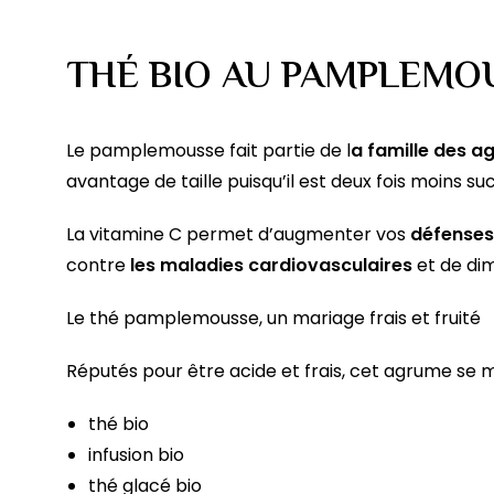
Les
options
THÉ BIO AU PAMPLEMO
peuvent
être
choisies
Le pamplemousse fait partie de l
a famille des 
sur
avantage de taille puisqu’il est deux fois moins su
la
page
La vitamine C permet d’augmenter vos
défenses
du
contre
les maladies cardiovasculaires
et de dim
produit
Le thé pamplemousse, un mariage frais et fruité
Réputés pour être acide et frais, cet agrume se 
thé bio
infusion bio
thé glacé bio