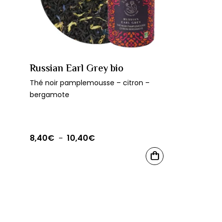
Russian Earl Grey bio
Thé noir pamplemousse – citron –
bergamote
8,40
€
10,40
€
Plage
–
de
Ce
CHOIX
prix :
produit
DES
OPTIONS
8,40€
a
à
plusieurs
10,40€
variations.