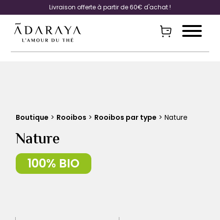
Livraison offerte à partir de 60€ d'achat !
Boutique
>
Rooibos
>
Rooibos par type
> Nature
Nature