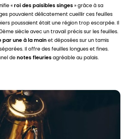
nifie «
roi des paisibles singes
» grâce à sa
ges pouvaient délicatement cueillir ces feuilles
iers poussaient était une région trop escarpée. Il
0ème siècle avec un travail précis sur les feuilles.
e par une à la main
et déposées sur un tamis
éparées. Il offre des feuilles longues et fines.
anel de
notes fleuries
agréable au palais.