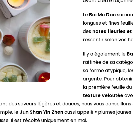
avant d’être façonnée
Le
Bai Mu Dan
surnomm
longues et fines feuil
des
notes fleuries et
ressentir selon vos 
Il y a également le
Ba
raffinée de sa catégo
sa forme atypique, le
argenté. Pour obtenir
la première feuille du
texture veloutée
ave
ant des saveurs légères et douces, nous vous conseillons
emple, le
Jun Shan Yin Zhen
aussi appelé « plumes jaunes 
tasse. Il est récolté uniquement en mai.