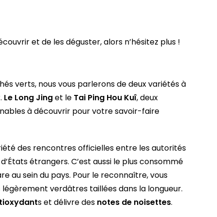
écouvrir et de les déguster, alors n’hésitez plus !
és verts, nous vous parlerons de deux variétés à
.
Le Long Jing
et le
Tai Ping Hou Kuî
, deux
ables à découvrir pour votre savoir-faire
riété des rencontres officielles entre les autorités
s d’États étrangers. C’est aussi le plus consommé
are au sein du pays. Pour le reconnaître, vous
es légèrement verdâtres taillées dans la longueur.
ntioxydant
s et délivre des
notes de noisettes
.