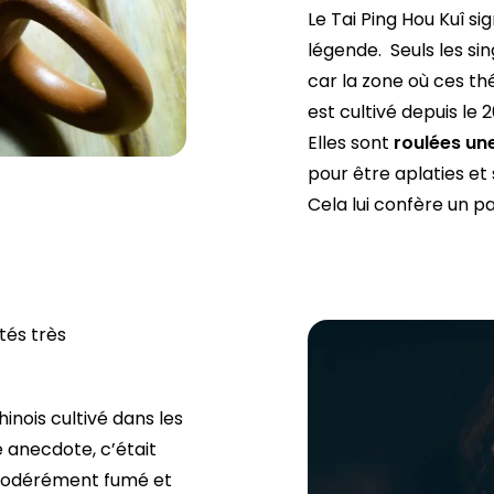
Le Tai Ping Hou Kuî sig
légende. Seuls les sin
car la zone où ces thé
est cultivé depuis le 2
Elles sont
roulées un
pour être aplaties et s
Cela lui confère un p
étés très
inois cultivé dans les
e anecdote, c’était
t modérément fumé et