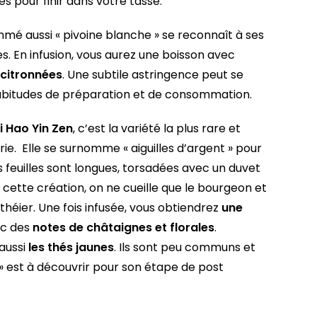
s pour finir dans votre tasse.
é aussi « pivoine blanche » se reconnaît à ses
les. En infusion, vous aurez une boisson avec
 citronnées
. Une subtile astringence peut se
habitudes de préparation et de consommation.
i Hao Yin Zen
, c’est la variété la plus rare et
rie. Elle se surnomme « aiguilles d’argent » pour
s feuilles sont longues, torsadées avec un duvet
 cette création, on ne cueille que le bourgeon et
 théier. Une fois infusée, vous obtiendrez
une
c des
notes de châtaignes et florales
.
 aussi
les thés jaunes
. Ils sont peu communs et
» est à découvrir pour son étape de post