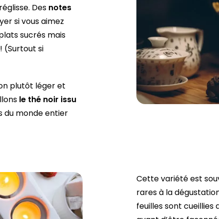
réglisse. Des
notes
er si vous aimez
plats sucrés mais
 (Surtout si
n plutôt léger et
illons
le thé noir issu
rs du monde entier
Cette variété est sou
rares à la dégustatio
feuilles sont cueilli