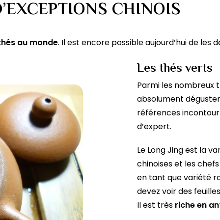
D’EXCEPTIONS CHINOIS
 thés au monde
. Il est encore possible aujourd’hui de les d
Les thés verts
Parmi les nombreux th
absolument déguster
références incontourn
d’expert.
Le Long Jing est la va
chinoises et les chef
en tant que variété r
devez voir des feuill
Il est très
riche en a