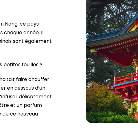
en Nong, ce pays
es chaque année. Il
hinois sont également
 petites feuilles ?
itait faire chauffer
ffer en dessous d’un
s’infuser délicatement
âtre et un parfum
te de ce nouveau