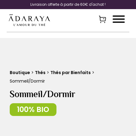
Livraison offerte à partir de 60€ d'achat !
Boutique
>
Thés
>
Thés par Bienfaits
>
Sommeil/Dormir
Sommeil/Dormir