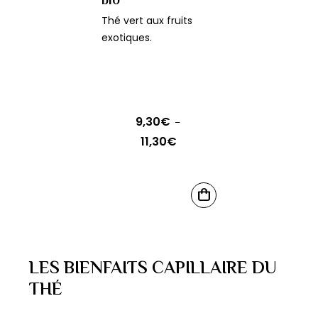
bio
Thé vert aux fruits
exotiques.
9,30
€
–
11,30
€
Plage
de
prix :
Ce
9,30€
CHOIX
produit
DES
à
OPTIONS
a
11,30€
plusieurs
LES BIENFAITS CAPILLAIRE DU
variations.
THÉ
Les
options