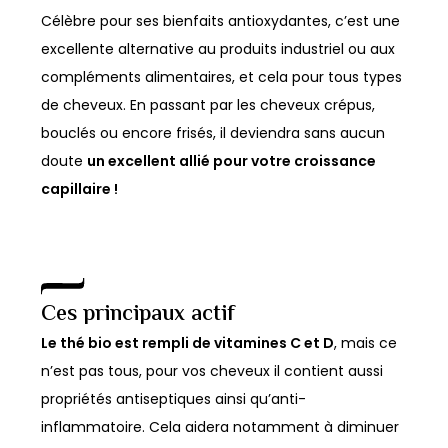
peuvent
Célèbre pour ses bienfaits antioxydantes, c’est une
être
excellente alternative au produits industriel ou aux
choisies
compléments alimentaires, et cela pour tous types
sur
de cheveux. En passant par les cheveux crépus,
la
bouclés ou encore frisés, il deviendra sans aucun
page
doute
un excellent allié pour votre croissance
du
capillaire !
produit
Ces principaux actif
Le thé bio est rempli de vitamines C et D
, mais ce
n’est pas tous, pour vos cheveux il contient aussi
propriétés antiseptiques ainsi qu’anti-
inflammatoire. Cela aidera notamment à diminuer