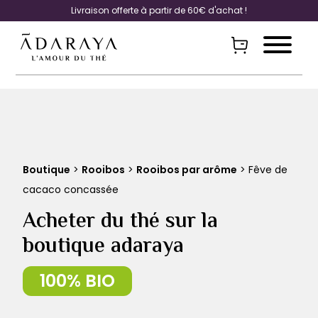
Livraison offerte à partir de 60€ d'achat !
Boutique
>
Rooibos
>
Rooibos par arôme
> Fêve de
cacaco concassée
Acheter du thé sur la
boutique adaraya