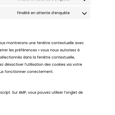
Consent
service
to
google-
Finalité en attente d’enquête
Consent
service
adsense
to
google-
service
fonts
divers
 vous montrerons une fenêtre contextuelle avec
istrer les préférences » vous nous autorisez à
 sélectionnés dans la fenêtre contextuelle,
désactiver l’utilisation des cookies via votre
plus fonctionner correctement.
cript. Sur AMP, vous pouvez utiliser l’onglet de