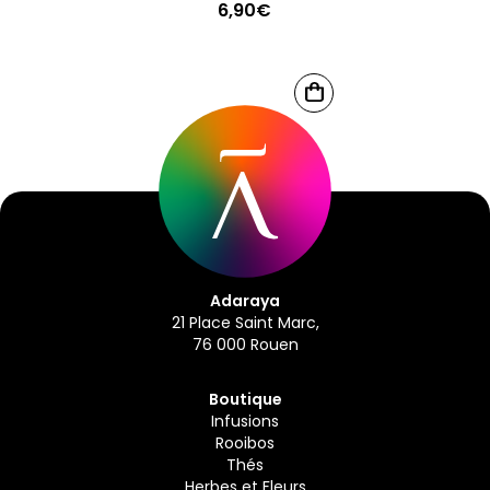
6,90
€
Ce
CHOIX
produit
DES
OPTIONS
a
plusieurs
variations.
Les
options
Adaraya
peuvent
21 Place Saint Marc,
être
76 000 Rouen
choisies
sur
Boutique
Infusions
la
Rooibos
page
Thés
du
Herbes et Fleurs