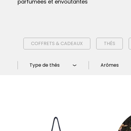
parfumées et envoûtantes
COFFRETS & CADEAUX
THÉS