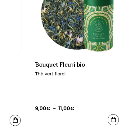
Bouquet Fleuri bio
Thé vert floral
9,00
€
11,00
€
Plage
–
de
Ce
CHOIX
CHOIX
prix :
produit
DES
DES
OPTIONS
OPTIONS
9,00€
a