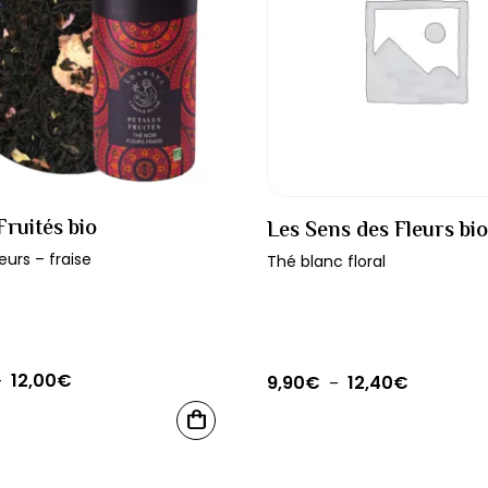
Fruités bio
Les Sens des Fleurs bio
leurs – fraise
Thé blanc floral
12,00
€
Plage
9,90
€
12,40
€
–
Plage
–
de
de
Ce
CHOIX
prix :
prix :
produit
DES
OPTIONS
10,00€
9,90€
a