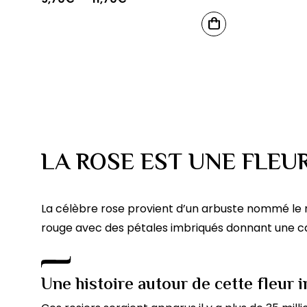
de
Ce
CHOIX
prix :
produit
DES
OPTIONS
9,70€
a
à
plusieurs
11,70€
variations.
Les
options
LA ROSE EST UNE FLEU
peuvent
être
choisies
La célèbre rose provient d’un arbuste nommé le ros
sur
rouge avec des pétales imbriqués donnant une ca
la
page
du
Une histoire autour de cette fleur 
produit