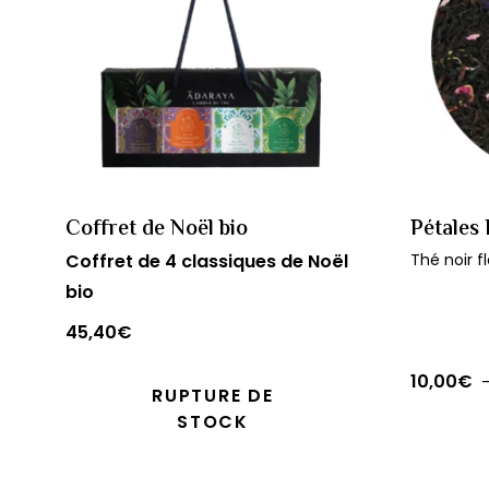
Coffret de Noël bio
Pétales 
Coffret de 4 classiques de Noël
Thé noir f
bio
45,40
€
10,00
€
RUPTURE DE
Ce
STOCK
produit
a