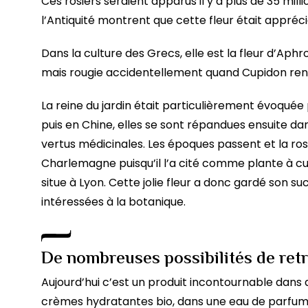
Ces rosiers seraient apparus il y a plus de 35 milli
l’Antiquité montrent que cette fleur était appréci
Dans la culture des Grecs, elle est la fleur d’Aphr
mais rougie accidentellement quand Cupidon renve
La reine du jardin était particulièrement évoquée 
puis en Chine, elles se sont répandues ensuite da
vertus médicinales. Les époques passent et la ro
Charlemagne puisqu’il l’a cité comme plante à cult
situe à Lyon. Cette jolie fleur a donc gardé son 
intéressées à la botanique.
De nombreuses possibilités de retr
Aujourd’hui c’est un produit incontournable dans
crèmes hydratantes bio, dans une eau de parfum 