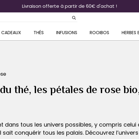
Livraison offerte à partir de 60€ d'achat !
& CADEAUX
THÉS
INFUSIONS
ROOIBOS
HERBES 
ose
u thé, les pétales de rose bio
nt dans tous les univers possibles, y compris celui
il sait conquérir tous les palais. Découvrez l’univer