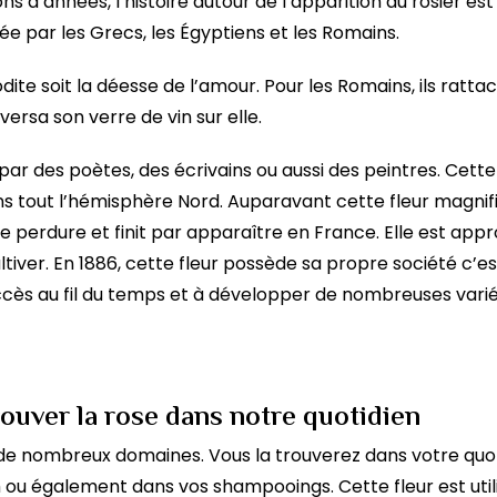
ons d’années, l’histoire autour de l’apparition du rosier es
ée par les Grecs, les Égyptiens et les Romains.
odite soit la déesse de l’amour. Pour les Romains, ils ratta
rsa son verre de vin sur elle.
par des poètes, des écrivains ou aussi des peintres. Cette
ns tout l’hémisphère Nord. Auparavant cette fleur magnifiq
se perdure et finit par apparaître en France. Elle est ap
iver. En 1886, cette fleur possède sa propre société c’est
succès au fil du temps et à développer de nombreuses vari
ouver la rose dans notre quotidien
 de nombreux domaines. Vous la trouverez dans votre quot
ou également dans vos shampooings. Cette fleur est util