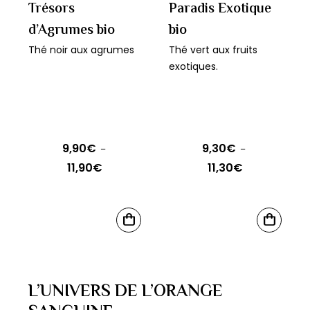
Trésors
Paradis Exotique
d’Agrumes bio
bio
Thé noir aux agrumes
Thé vert aux fruits
exotiques.
9,90
€
9,30
€
–
–
11,90
€
11,30
€
Plage
Plage
de
de
prix :
prix :
Ce
Ce
9,90€
9,30€
CHOIX
CHOIX
produit
produit
DES
DES
à
à
OPTIONS
OPTIONS
a
a
11,90€
11,30€
plusieurs
plusieurs
L’UNIVERS DE L’ORANGE
variations.
variations.