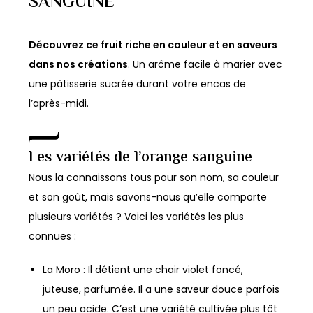
SANGUINE
Les
Les
options
options
peuvent
peuvent
Découvrez ce fruit riche en couleur et en saveurs
être
être
dans nos créations
. Un arôme facile à marier avec
choisies
choisies
une pâtisserie sucrée durant votre encas de
sur
sur
l’après-midi.
la
la
page
page
Les variétés de l’orange sanguine
du
du
Nous la connaissons tous pour son nom, sa couleur
produit
produit
et son goût, mais savons-nous qu’elle comporte
plusieurs variétés ? Voici les variétés les plus
connues :
La Moro : Il détient une chair violet foncé,
juteuse, parfumée. Il a une saveur douce parfois
un peu acide. C’est une variété cultivée plus tôt