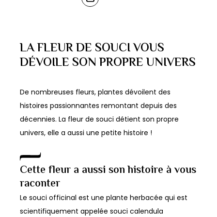
8,40€
10,30€
produit
plusieurs
DES
à
OPTIONS
a
variations.
10,40€
plusieurs
Les
LA FLEUR DE SOUCI VOUS
variations.
options
DÉVOILE SON PROPRE UNIVERS
Les
peuvent
options
être
peuvent
choisies
De nombreuses fleurs, plantes dévoilent des
être
sur
histoires passionnantes remontant depuis des
choisies
la
décennies. La fleur de souci détient son propre
sur
page
univers, elle a aussi une petite histoire !
la
du
page
produit
Cette fleur a aussi son histoire à vous
du
raconter
produit
Le souci officinal est une plante herbacée qui est
scientifiquement appelée souci calendula