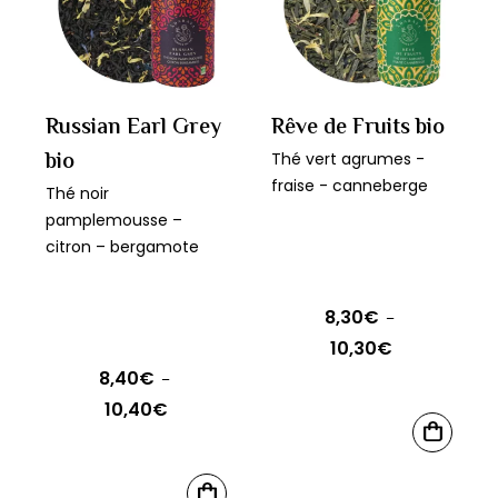
options
Les
peuvent
options
être
peuvent
choisies
être
Russian Earl Grey
Rêve de Fruits bio
sur
choisies
bio
Thé vert agrumes -
la
sur
fraise - canneberge
Thé noir
page
la
pamplemousse –
du
page
citron – bergamote
produit
du
produit
8,30
€
–
10,30
€
Plage
8,40
€
–
de
10,40
€
Plage
prix :
Ce
de
8,30€
CHOIX
produit
DES
prix :
à
OPTIONS
Ce
a
CHOIX