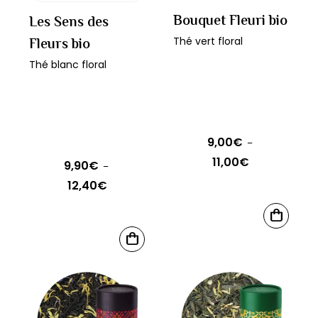
Bouquet Fleuri bio
Les Sens des
Fleurs bio
Thé vert floral
Thé blanc floral
9,00
€
–
11,00
€
Plage
9,90
€
–
de
12,40
€
Plage
prix :
de
Ce
9,00€
CHOIX
prix :
produit
Ce
DES
à
9,90€
CHOIX
OPTIONS
a
produit
DES
11,00€
à
OPTIONS
plusieurs
a
12,40€
variations.
plusieurs
Les
variations.